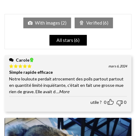
Note
5
1
sur
5
With images (
2
)
Verified (
6
)
All stars (
6
)
Carole
mars 6, 2024
Simple rapide efficace
Note
5
sur
5
Notre louloute perdait atrocement des poils partout partout
en quantité limité inquiétante, c'était en fait une grosse mue
rien de grave. Elle avait d
...More
utile ?
0
0