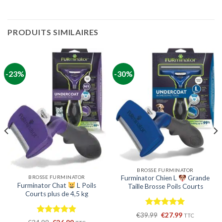
PRODUITS SIMILAIRES
-23%
-30%
BROSSE FURMINATOR
BROSSE FURMINATOR
Furminator Chien L
Grande
Furminator Chat
L Poils
Taille Brosse Poils Courts
Courts plus de 4,5 kg
Note
5.00
Le
Le
€
39.99
€
27.99
TTC
Note
4.88
sur 5
prix
prix
Le
Le