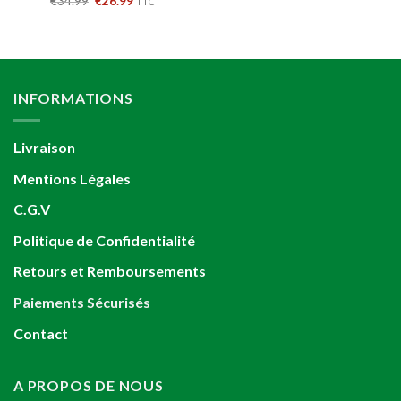
€
34.99
€
26.99
TTC
initial
actuel
sur 5
prix
prix
était :
est :
initial
actuel
€39.99.
€27.99.
était :
est :
€34.99.
€26.99.
INFORMATIONS
Livraison
Mentions Légales
C.G.V
Politique de Confidentialité
Retours et Remboursements
Paiements Sécurisés
Contact
A PROPOS DE NOUS