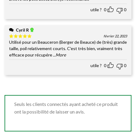
utile ?
0
0
Cyril R
février 22, 2023
Utilisé pour un Beauceron (Berger de Beauce) de (très) grande
Note
5
sur
5
taille, poil relativement courts. C'est très bien, vraiment très
efficace pour récupére
...More
utile ?
0
0
Seuls les clients connectés ayant acheté ce produit
ont la possibilité de laisser un avis.