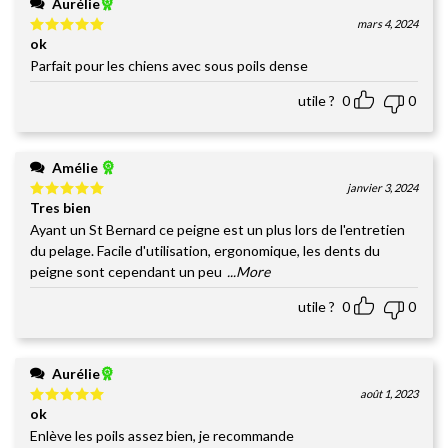
Aurélie
mars 4, 2024
ok
Note
5
sur
5
Parfait pour les chiens avec sous poils dense
utile ?
0
0
Amélie
janvier 3, 2024
Tres bien
Note
5
sur
5
Ayant un St Bernard ce peigne est un plus lors de l'entretien
du pelage. Facile d'utilisation, ergonomique, les dents du
peigne sont cependant un peu
...More
utile ?
0
0
Aurélie
août 1, 2023
ok
Note
5
sur
5
Enlève les poils assez bien, je recommande