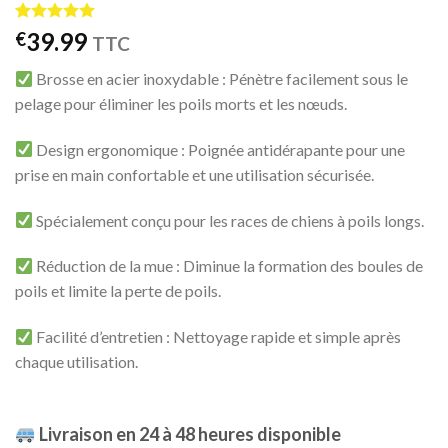
Noté
6
5.00
39.99
€
TTC
sur 5 basé
sur
Brosse en acier inoxydable : Pénètre facilement sous le
notations
client
pelage pour éliminer les poils morts et les nœuds.
Design ergonomique : Poignée antidérapante pour une
prise en main confortable et une utilisation sécurisée.
Spécialement conçu pour les races de chiens à poils longs.
Réduction de la mue : Diminue la formation des boules de
poils et limite la perte de poils.
Facilité d’entretien : Nettoyage rapide et simple après
chaque utilisation.
Livraison en 24 à 48 heures disponible