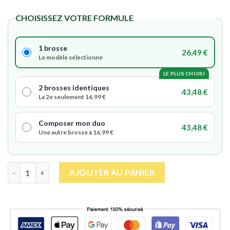
CHOISISSEZ VOTRE FORMULE
1 brosse
26,49 €
Le modèle sélectionné
LE PLUS CHOISI
2 brosses identiques
43,48 €
La 2e seulement 16,99 €
Composer mon duo
43,48 €
Une autre brosse à 16,99 €
quantité de Furminator Chien
| Brosse pour élimi
AJOUTER AU PANIER