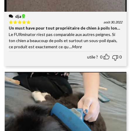
dja
août 30, 2022
Un must have pour tout propriétaire de chien à poils longs
Note
5
sur
5
Le FURminator n'est pas comparable aux autres peignes. Si
ton chien a beaucoup de poils et surtout un sous-poil épais,
ce produit est exactement ce qu
...More
utile ?
0
0