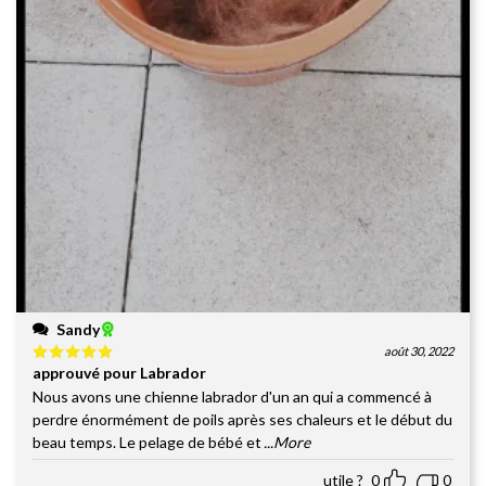
Sandy
août 30, 2022
approuvé pour Labrador
Note
5
sur
5
Nous avons une chienne labrador d'un an qui a commencé à
perdre énormément de poils après ses chaleurs et le début du
beau temps. Le pelage de bébé et
...More
utile ?
0
0