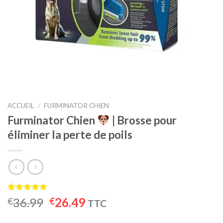
ACCUEIL
/
FURMINATOR CHIEN
Furminator Chien
| Brosse pour
éliminer la perte de poils
Noté
6
5.00
Le
Le
36.99
26.49
€
€
TTC
sur 5 basé
prix
prix
sur
notations