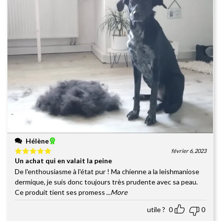
Hélène
février 6, 2023
Un achat qui en valait la peine
Note
5
sur
5
De l'enthousiasme à l'état pur ! Ma chienne a la leishmaniose
dermique, je suis donc toujours très prudente avec sa peau.
Ce produit tient ses promess
...More
utile ?
0
0