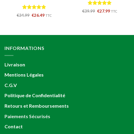
Note
5.00
Le
Le
€
39.99
€
27.99
TTC
Note
4.78
sur 5
prix
prix
Le
Le
€
34.99
€
26.49
TTC
initial
actuel
sur 5
prix
prix
était :
est :
initial
actuel
€39.99.
€27.99.
était :
est :
€34.99.
€26.49.
INFORMATIONS
Livraison
Mentions Légales
C.G.V
Politique de Confidentialité
Retours et Remboursements
Paiements Sécurisés
Contact