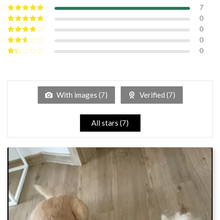
7
0
Note
5
sur 5
0
Note
4
sur
5
0
Note
3
sur 5
0
Note
2
sur
Note
5
1
sur
5
With images (
7
)
Verified (
7
)
All stars (
7
)