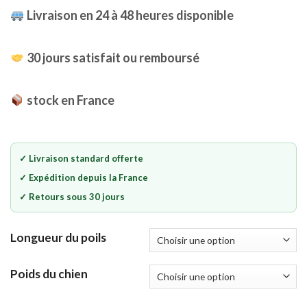
initial
actuel
client
Livraison en 24 à 48 heures disponible
était :
est :
€36.99.
€26.49.
30 jours satisfait ou remboursé
stock en France
✓ Livraison standard offerte
✓ Expédition depuis la France
✓ Retours sous 30 jours
Longueur du poils
Poids du chien