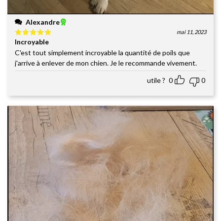
Alexandre
mai 11, 2023
Incroyable
Note
5
sur
5
C'est tout simplement incroyable la quantité de poils que
j'arrive à enlever de mon chien. Je le recommande vivement.
utile ?
0
0