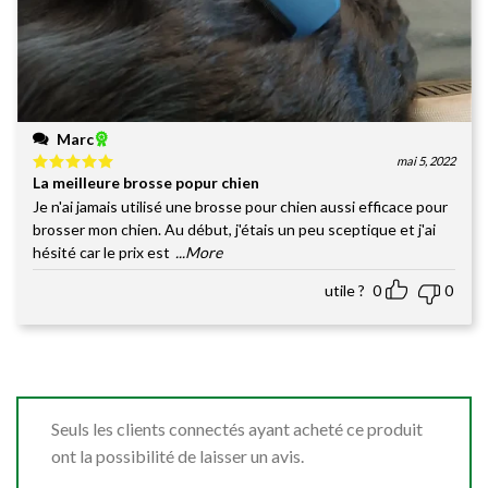
Marc
mai 5, 2022
La meilleure brosse popur chien
Note
5
sur
5
Je n'ai jamais utilisé une brosse pour chien aussi efficace pour
brosser mon chien. Au début, j'étais un peu sceptique et j'ai
hésité car le prix est
...More
utile ?
0
0
Seuls les clients connectés ayant acheté ce produit
ont la possibilité de laisser un avis.