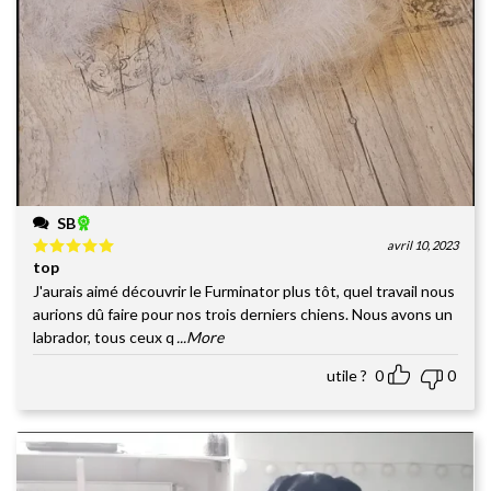
SB
avril 10, 2023
top
Note
5
sur
5
J'aurais aimé découvrir le Furminator plus tôt, quel travail nous
aurions dû faire pour nos trois derniers chiens. Nous avons un
labrador, tous ceux q
...More
utile ?
0
0