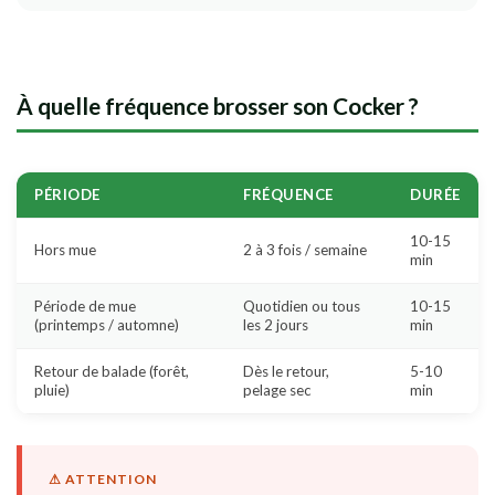
À quelle fréquence brosser son Cocker ?
PÉRIODE
FRÉQUENCE
DURÉE
10-15
Hors mue
2 à 3 fois / semaine
min
Période de mue
Quotidien ou tous
10-15
(printemps / automne)
les 2 jours
min
Retour de balade (forêt,
Dès le retour,
5-10
pluie)
pelage sec
min