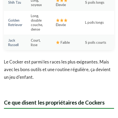
Long,
Shih Tzu
S poils longs
soyeux
Élevée
Long,
Golden
double
L poils longs
Retriever
couche,
Élevée
dense
Jack
Court,
Faible
S poils courts
Russell
lisse
Le Cocker est parmi les races les plus exigeantes. Mais
avec les bons outils et une routine régulière, ça devient
un jeu d’enfant.
Ce que disent les propriétaires de Cockers