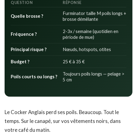
QUESTION
RÉPONSE
Furminator taille M poils longs +
Quelle brosse ?
brosse démêlante
2-3x / semaine (quotidien en
Fréquence ?
période de mue)
Principal risque ?
Nœuds, hotspots, otites
Budget ?
25 € à 35 €
Toujours poils longs — pelage >
Poils courts ou longs ?
5 cm
Le Cocker Anglais perd ses poils. Beaucoup. Tout le
temps. Sur le canapé, sur vos vêtements noirs, dans
votre café du matin.