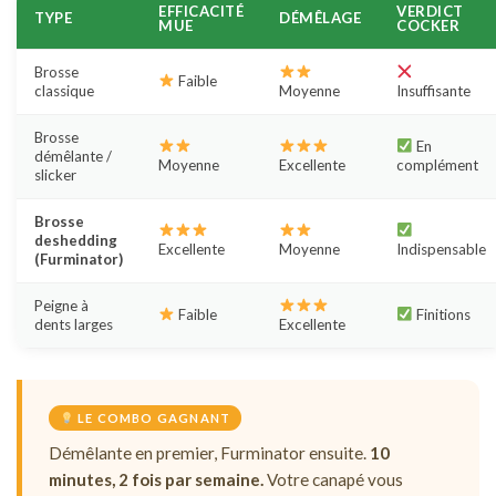
EFFICACITÉ
VERDICT
TYPE
DÉMÊLAGE
MUE
COCKER
Brosse
Faible
classique
Moyenne
Insuffisante
Brosse
En
démêlante /
Moyenne
Excellente
complément
slicker
Brosse
deshedding
Excellente
Moyenne
Indispensable
(Furminator)
Peigne à
Faible
Finitions
dents larges
Excellente
LE COMBO GAGNANT
Démêlante en premier, Furminator ensuite.
10
minutes, 2 fois par semaine.
Votre canapé vous