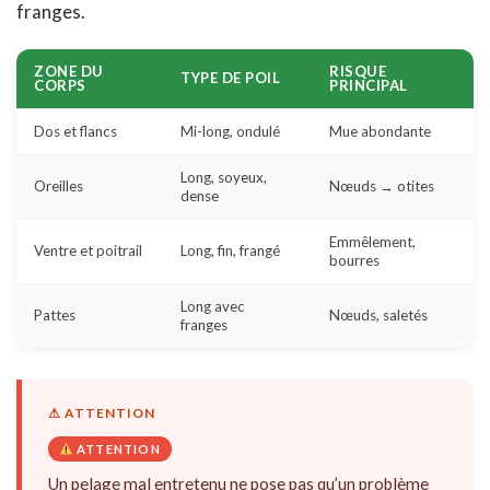
franges.
ZONE DU
RISQUE
TYPE DE POIL
CORPS
PRINCIPAL
Dos et flancs
Mi-long, ondulé
Mue abondante
Long, soyeux,
Oreilles
Nœuds → otites
dense
Emmêlement,
Ventre et poitrail
Long, fin, frangé
bourres
Long avec
Pattes
Nœuds, saletés
franges
ATTENTION
Un pelage mal entretenu ne pose pas qu’un problème