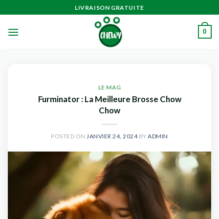
Passer
LIVRAISON GRATUITE
au
contenu
0
LE MAG
Furminator : La Meilleure Brosse Chow
Chow
POSTED ON
JANVIER 24, 2024
BY
ADMIN